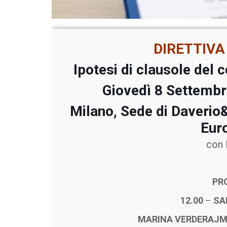
DIRETTIV
I
potesi di clausole del c
Giovedì 8 Settemb
Milano, Sede di Daverio
Eur
con 
PR
12.00
–
SAL
MARINA VERDERAJM