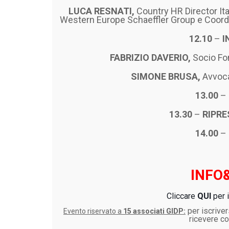
LUCA RESNATI,
Country HR Director It
Western Europe Schaeffler Group e Coord
12.10
–
I
FABRIZIO DAVERIO,
Socio Fo
SIMONE BRUSA,
Avvoca
13.00
–
13.30
–
RIPRE
14.00
–
INFO
Cliccare
QUI
per 
per iscriver
Evento riservato a
15 associati GIDP:
ricevere c