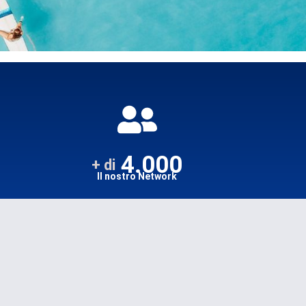
4.000
+ di
Il nostro Network