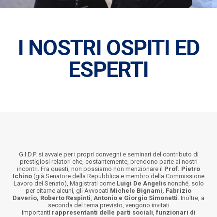
I NOSTRI OSPITI ED
ESPERTI
G.I.D.P. si avvale per i propri convegni e seminari del contributo di
prestigiosi relatori che, costantemente, prendono parte ai nostri
incontri. Fra questi, non possiamo non menzionare il
Prof. Pietro
Ichino
(già Senatore della Repubblica e membro della Commissione
Lavoro del Senato), Magistrati come
Luigi De Angelis
nonché, solo
per citarne alcuni, gli Avvocati
Michele Bignami, Fabrizio
Daverio
,
Roberto Respinti
,
Antonio e Giorgio Simonetti
. Inoltre, a
seconda del tema previsto, vengono invitati
importanti
rappresentanti delle parti sociali
,
funzionari di