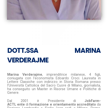
DOTT.SSA MARINA
VERDERAJME
Marina Verderajme
, imprenditrice milanese, 4 figli,
coniugata con l’economista Edoardo Croci. Laureata in
Lettere Classiche con indirizzo in Storia Romana presso
l’Università Cattolica del Sacro Cuore di Milano, giornalista,
ha conseguito un Master in Risorse Umane e Politiche di
Genere.
Dal 2001 è Presidente di
JobFarm-
ACTL
ente
di
formazione e orientamento accr
editato
da
Regione Lombardia e Sicilia (con sedi a Milano, Roma,