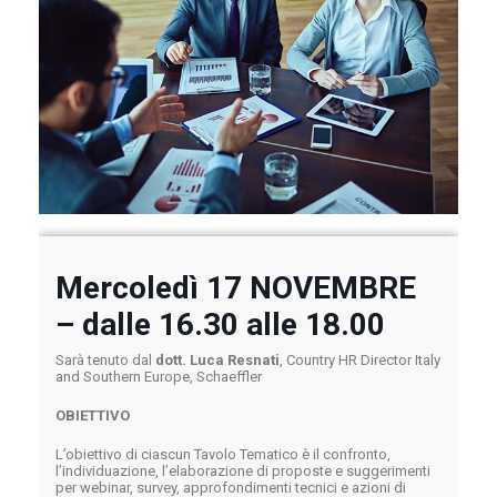
Mercoledì 17 NOVEMBRE
– dalle 16.30 alle 18.00
Sarà tenuto dal
dott. Luca Resnati
, Country HR Director Italy
and Southern Europe, Schaeffler
OBIETTIVO
L’obiettivo di ciascun Tavolo Tematico è il confronto,
l’individuazione, l’elaborazione di proposte e suggerimenti
per webinar, survey, approfondimenti tecnici e azioni di