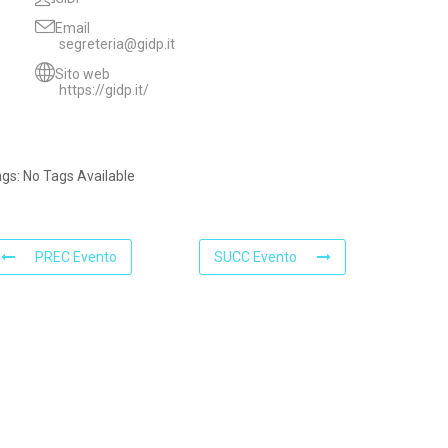
Email
segreteria@gidp.it
Sito web
https://gidp.it/
ags:
No Tags Available
PREC Evento
SUCC Evento