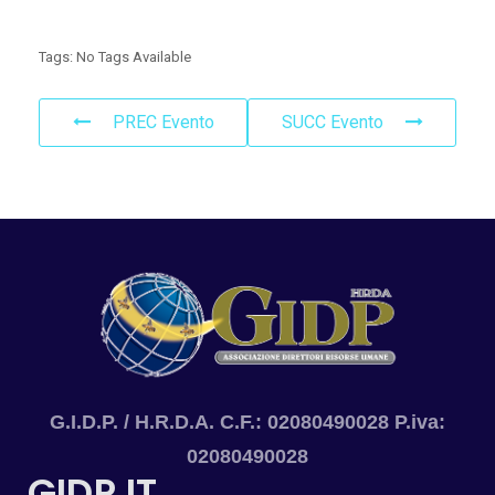
Tags:
No Tags Available
PREC Evento
SUCC Evento
G.I.D.P. / H.R.D.A. C.F.: 02080490028 P.iva:
02080490028
GIDP.IT