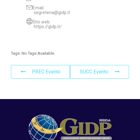
Email
segreteria@gidp.it
Sito web
https://gidp.it/
Tags:
No Tags Available
PREC Evento
SUCC Evento