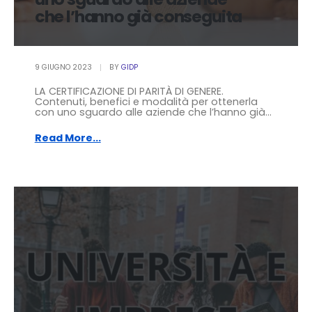
che l’hanno già conseguita
9 GIUGNO 2023
BY
GIDP
LA CERTIFICAZIONE DI PARITÀ DI GENERE.
Contenuti, benefici e modalità per ottenerla
con uno sguardo alle aziende che l’hanno già...
Read More...