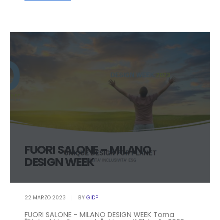
FUORI SALONE – MILANO
DESIGN WEEK
22 MARZO 2023
BY
GIDP
FUORI SALONE - MILANO DESIGN WEEK Torna