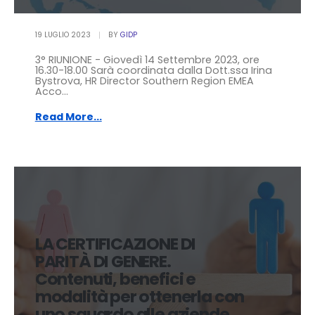
19 LUGLIO 2023
BY
GIDP
3° RIUNIONE - Giovedì 14 Settembre 2023, ore
16.30-18.00 Sarà coordinata dalla Dott.ssa Irina
Bystrova, HR Director Southern Region EMEA
Acco...
Read More...
LA CERTIFICAZIONE DI
PARITÀ DI GENERE.
Contenuti, benefici e
modalità per ottenerla con
uno sguardo alle aziende