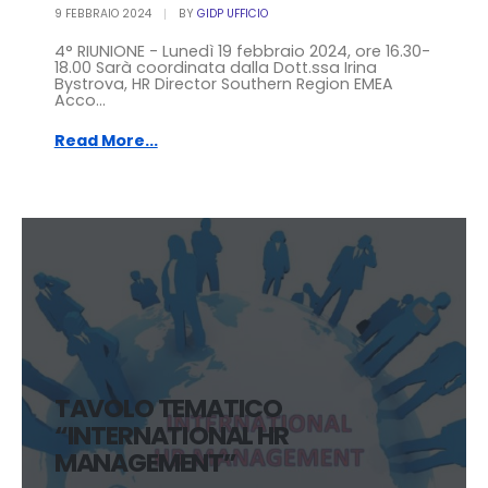
9 FEBBRAIO 2024
BY
GIDP UFFICIO
4° RIUNIONE - Lunedì 19 febbraio 2024, ore 16.30-
18.00 Sarà coordinata dalla Dott.ssa Irina
Bystrova, HR Director Southern Region EMEA
Acco...
Read More...
TAVOLO TEMATICO
“INTERNATIONAL HR
MANAGEMENT”