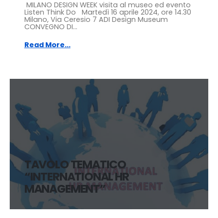
MILANO DESIGN WEEK visita al museo ed evento
Listen Think Do Martedì 16 aprile 2024, ore 14.30
Milano, Via Ceresio 7 ADI Design Museum
CONVEGNO DI...
Read More...
TAVOLO TEMATICO
“INTERNATIONAL HR
MANAGEMENT”