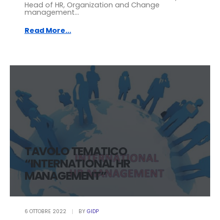
Head of HR, Organization and Change
management...
Read More...
TAVOLO TEMATICO
“INTERNATIONAL HR
MANAGEMENT”
6 OTTOBRE 2022
BY
GIDP