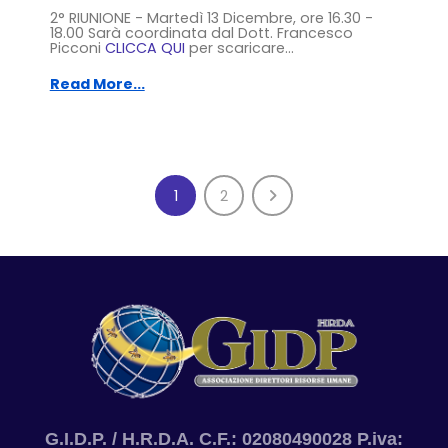
2° RIUNIONE - Martedì 13 Dicembre, ore 16.30 -
18.00 Sarà coordinata dal Dott. Francesco
Picconi
CLICCA QUI
per scaricare...
Read More...
1
2
G.I.D.P. / H.R.D.A. C.F.: 02080490028 P.iva: