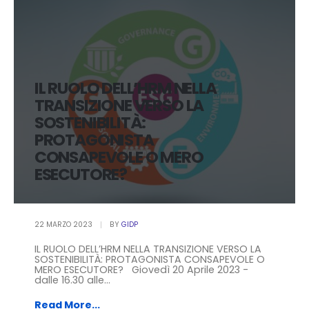
IL RUOLO DELL’HRM NELLA
TRANSIZIONE VERSO LA
SOSTENIBILITÀ:
PROTAGONISTA
CONSAPEVOLE O MERO
ESECUTORE?
22 MARZO 2023
BY
GIDP
IL RUOLO DELL’HRM NELLA TRANSIZIONE VERSO LA
SOSTENIBILITÀ: PROTAGONISTA CONSAPEVOLE O
MERO ESECUTORE? Giovedì 20 Aprile 2023 -
dalle 16.30 alle...
Read More...