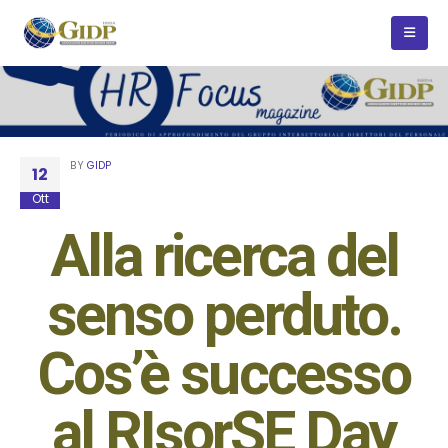
BY
GIDP
12
Ott
Alla ricerca del
senso perduto.
Cos’è successo
al RIsorSE Day