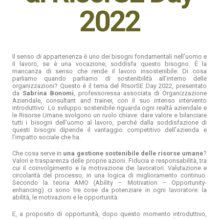
2022
Il senso di appartenenza è uno dei bisogni fondamentali nell’uomo e
il lavoro, se è una vocazione, soddisfa questo bisogno. È la
mancanza di senso che rende il lavoro insostenibile. Di cosa
parliamo quando parliamo di sostenibilità all’interno delle
organizzazioni? Questo è il tema del RIsorSE Day 2022, presentato
da
Sabrina Bonomi
, professoressa associata di Organizzazione
Aziendale, consultant and trainer, con il suo intenso intervento
introduttivo. Lo sviluppo sostenibile riguarda ogni realtà aziendale e
le Risorse Umane svolgono un ruolo chiave: dare valore e bilanciare
tutti i bisogni dell’uomo al lavoro, perché dalla soddisfazione di
questi bisogni dipende il vantaggio competitivo dell’azienda e
l’impatto sociale che ha.
Che cosa serve in
una
gestione sostenibile delle risorse umane
?
Valori e trasparenza delle proprie azioni. Fiducia e responsabilità, tra
cui il coinvolgimento e la motivazione dei lavoratori. Valutazione e
circolarità del processo, in una logica di miglioramento continuo.
Secondo la
teoria AMO
(Ability – Motivation – Opportunity-
enhancing) ci sono tre cose da potenziare in ogni lavoratore: la
abilità, le motivazioni e le opportunità.
E, a proposito di opportunità, dopo questo momento introduttivo,