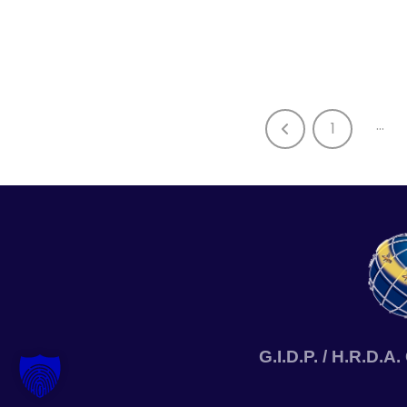
…
1
G.I.D.P. / H.R.D.