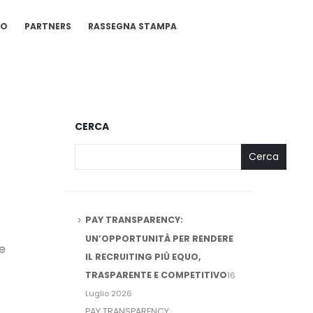
IO
PARTNERS
RASSEGNA STAMPA
CERCA
Cerca
PAY TRANSPARENCY:
UN’OPPORTUNITÀ PER RENDERE
me
IL RECRUITING PIÙ EQUO,
TRASPARENTE E COMPETITIVO
16
Luglio 2026
PAY TRANSPARENCY: