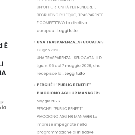
UN’OPPORTUNITÀ PER RENDERE IL
RECRUITING PIÙ EQUO, TRASPARENTE
E COMPETITIVO La direttiva
europea…
Leggi tutto
UNA TRASPARENZA…SFUOCATA
19
d È
Giugno 2026
UNA TRASPARENZA… SFUOCATA Il D.
I
Lgs. n. 96 del 7 maggio 2026, che
IA
recepisce la…
Leggi tutto
PERCHÉ I “PUBLIC BENEFIT”
PIACCIONO AGLI HR MANAGER
21
Maggio 2026
LE
 la
PERCHÉ I “PUBLIC BENEFIT”
PIACCIONO AGLI HR MANAGER Le
imprese impegnate nella
programmazione di iniziative…