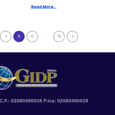
Read More...
…
4
5
6
16
A. C.F.: 02080490028 P.iva: 02080490028