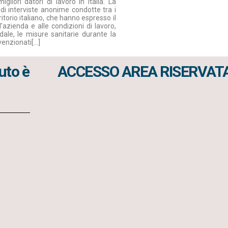
liori datori di lavoro in Italia. La
e di interviste anonime condotte tra i
ritorio italiano, che hanno espresso il
azienda e alle condizioni di lavoro,
ndale, le misure sanitarie durante la
nvenzionati[…]
uto è
ACCESSO AREA RISERVAT