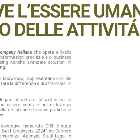
VE L’ESSERE UMA
O DELLE ATTIVITÁ
company italiana
che opera a livello
 informazioni creditizie e di business
essing nonché avanzate soluzioni in
ing.
ro know-how, rappresentano uno dei
 fare la differenza e di affermarsi in
legate al welfare, al well-being, al
 ad essere centrale nella strategia
lla definizione di nuove pratiche in
ce
.
 lavorativo instaurato, CRIF è stata
’s Best Employers 2024” da Corriere
onsulenze, Agenzie, Studi Legali e