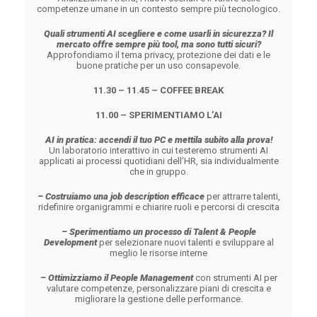
competenze umane in un contesto sempre più tecnologico.
Quali strumenti AI scegliere e come
usarli in sicurezza? Il
mercato offre sempre più tool, ma sono tutti sicuri?
Approfondiamo il tema privacy, protezione dei dati e le
buone pratiche per un uso consapevole.
11.30 – 11.45 – COFFEE BREAK
11.00 – SPERIMENTIAMO L’AI
AI in pratica: accendi il tuo PC e mettila
subito alla prova!
Un laboratorio interattivo in cui testeremo strumenti AI
applicati ai processi quotidiani dell’HR, sia individualmente
che in gruppo.
– Costruiamo una job description
efficace
per attrarre talenti,
ridefinire organigrammi e chiarire ruoli e percorsi di crescita
– Sperimentiamo un processo di
Talent & People
Development
per selezionare nuovi talenti e sviluppare al
meglio le risorse interne
– Ottimizziamo il People Management
con strumenti AI per
valutare competenze, personalizzare piani di crescita e
migliorare la gestione delle performance.