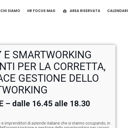
CHI SIAMO
HR FOCUS MAG
AREA RISERVATA
CALENDAR
Y E SMARTWORKING
TI PER LA CORRETTA,
CACE GESTIONE DELLO
TWORKING
 – dalle 16.45 alle 18.30
e e imprenditori di aziende italiane che si stanno occupando, in
dell’organizzazione e gestione dello smartworking per i propri