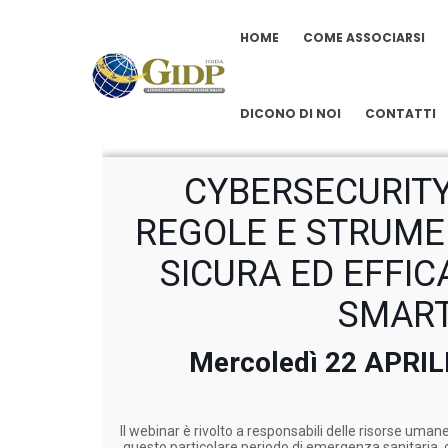
HOME
COME ASSOCIARSI
DICONO DI NOI
CONTATTI
CYBERSECURIT
REGOLE E STRUMEN
SICURA ED EFFI
SMAR
Mercoledì 22 APRILE
Il webinar è rivolto a responsabili delle risorse uman
questo particolare periodo di emergenza sanitaria, 