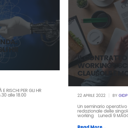
ENDA.
GLI HR
IL CONTRATTO 
WORKING”: SC
CLAUSOLE E MO
 E RISCHI PER GLI HR
30 alle 18.00
22 APRILE 2022
BY
GIDP
Un seminario operativo f
redazionale delle singol
working Lunedì 9 MAGGI
Read More...