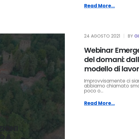
Read More...
24 AGOSTO 2021
BY
G
Webinar Emerge
del domani: da
modello di lavo
Improvvisamente ci siam
abbiamo chiamato smar
poco o...
Read More...
AZIONI
O A