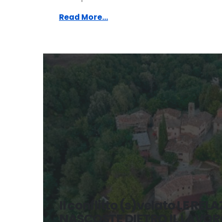
Read More...
Il conflitto (s)velato LE REL
NASCOSTE DIETRO IL LAVOR