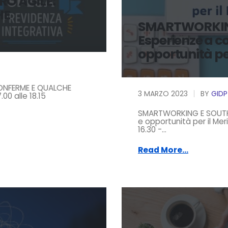
RO AGILE:
HE
SMARTWORKIN
Esperienze a co
opportunità per
CONFERME E QUALCHE
3 MARZO 2023
BY
GIDP
.00 alle 18.15
SMARTWORKING E SOUTHW
e opportunità per il Mer
16.30 -...
Read More...