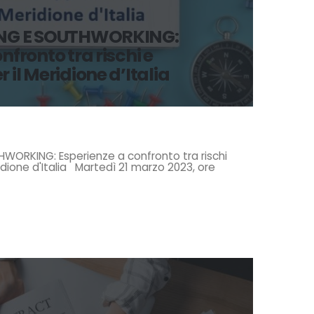
G E SOUTHWORKING:
nfronto tra rischi e
 il Meridione d’Italia
ORKING: Esperienze a confronto tra rischi
idione d'Italia Martedì 21 marzo 2023, ore