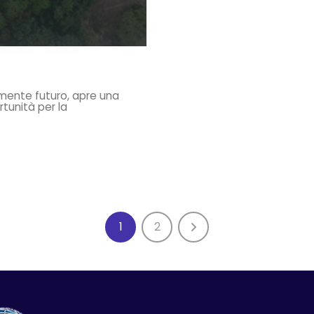
amente futuro, apre una
rtunità per la
1
2