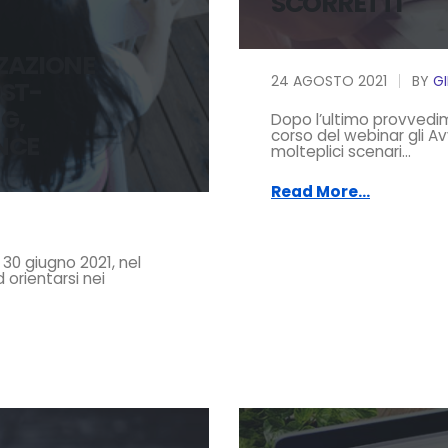
SCORRETTI
ZAZIONE
24 AGOSTO 2021
BY
G
OST-
G,
Dopo l’ultimo provvedi
corso del webinar gli Av
NCE
molteplici scenari...
Read More...
30 giugno 2021, nel
 orientarsi nei