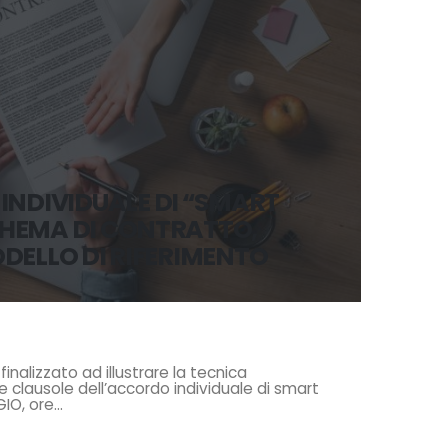
INDIVIDUALE DI “SMART
HEMA DI CONTRATTO,
DELLO DI RIFERIMENTO
inalizzato ad illustrare la tecnica
e clausole dell’accordo individuale di smart
O, ore...