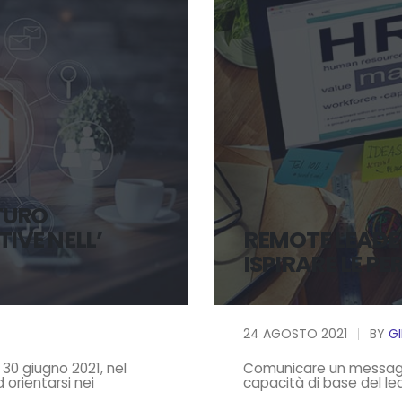
TURO
TIVE NELL’
REMOTE LEADER
ISPIRARE LE P
24 AGOSTO 2021
BY
G
30 giugno 2021, nel
Comunicare un messaggi
 orientarsi nei
capacità di base del le