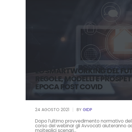
LO SMARTWORKING DEL FU
REGOLE, MODELLI E PROSPET
EPOCA POST COVID
24 AGOSTO 2021
BY
GIDP
Dopo l’ultimo provvedimento normativo del 
corso del webinar gli Avvocati aiuteranno ad
molteplici scenari...