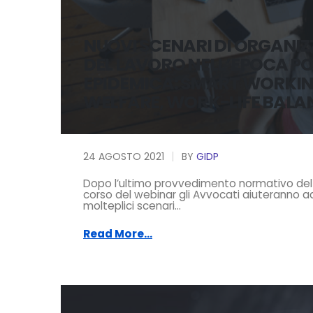
NUOVI SCENARI DI ORGANIZ
DEL LAVORO NELL’EPOCA P
EPIDEMICA: SMART WORKIN
WELFARE, WORK-LIFE BALA
24 AGOSTO 2021
BY
GIDP
Dopo l’ultimo provvedimento normativo del 
corso del webinar gli Avvocati aiuteranno ad
molteplici scenari...
Read More...