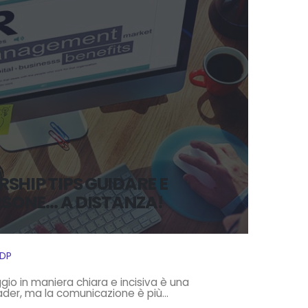
SHIP TIPS GUIDARE E
ERSONE… A DISTANZA!
IDP
o in maniera chiara e incisiva è una
ader, ma la comunicazione è più...