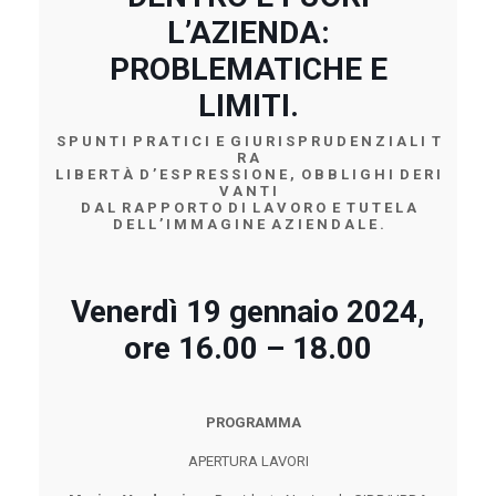
L’AZIENDA:
PROBLEMATICHE E
LIMITI.
S P U N T I P R A T I C I E G I U R I S P R U D E N Z I A L I T
R A
L I B E R T À D ’ E S P R E S S I O N E , O B B L I G H I D E R I
V A N T I
D A L R A P P O R T O D I L A V O R O E T U T E L A
D E L L ’ I M M A G I N E A Z I E N D A L E .
Venerdì 19 gennaio 2024,
ore 16.00 – 18.00
PROGRAMMA
APERTURA LAVORI