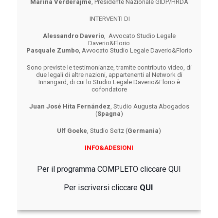
Marina Verderajme
, Presidente Nazionale GIDP/HRDA
INTERVENTI DI
Alessandro Daverio
, Avvocato Studio Legale
Daverio&Florio
Pasquale Zumbo
, Avvocato Studio Legale Daverio&Florio
Sono previste le testimonianze, tramite contributo video, di
due legali di altre nazioni, appartenenti al Network di
Innangard, di cui lo Studio Legale Daverio&Florio è
cofondatore
Juan José Hita Fernández
,
Studio Augusta Abogados
(
Spagna
)
Ulf Goeke
, Studio Seitz
(
Germania
)
INFO&ADESIONI
Per il programma COMPLETO cliccare
QUI
Per iscriversi c
liccare
QUI