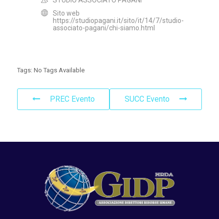
STUDIO ASSOCIATO PAGANI
Sito web
https://studiopagani.it/sito/it/14/7/studio-
associato-pagani/chi-siamo.html
Tags:
No Tags Available
PREC Evento
SUCC Evento