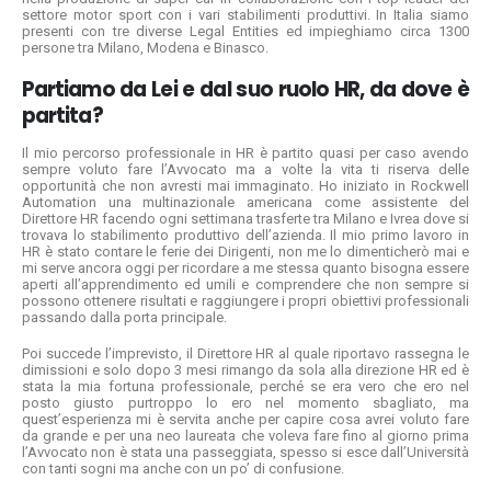
settore motor sport con i vari stabilimenti produttivi. In Italia siamo
presenti con tre diverse Legal Entities ed impieghiamo circa 1300
persone tra Milano, Modena e Binasco.
Partiamo da Lei e dal suo ruolo HR, da dove è
partita?
Il mio percorso professionale in HR è partito quasi per caso avendo
sempre voluto fare l’Avvocato ma a volte la vita ti riserva delle
opportunità che non avresti mai immaginato. Ho iniziato in Rockwell
Automation una multinazionale americana come assistente del
Direttore HR facendo ogni settimana trasferte tra Milano e Ivrea dove si
trovava lo stabilimento produttivo dell’azienda. Il mio primo lavoro in
HR è stato contare le ferie dei Dirigenti, non me lo dimenticherò mai e
mi serve ancora oggi per ricordare a me stessa quanto bisogna essere
aperti all’apprendimento ed umili e comprendere che non sempre si
possono ottenere risultati e raggiungere i propri obiettivi professionali
passando dalla porta principale.
Poi succede l’imprevisto, il Direttore HR al quale riportavo rassegna le
dimissioni e solo dopo 3 mesi rimango da sola alla direzione HR ed è
stata la mia fortuna professionale, perché se era vero che ero nel
posto giusto purtroppo lo ero nel
momento sbagliato, ma
quest’esperienza mi è servita anche per capire cosa avrei voluto fare
da grande e per una neo laureata che voleva fare fino al giorno prima
l’Avvocato non è stata una passeggiata, spesso si esce dall’Università
con tanti sogni ma anche con un po’ di confusione.