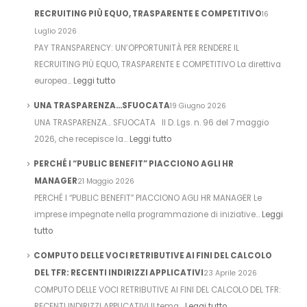
RECRUITING PIÙ EQUO, TRASPARENTE E COMPETITIVO
16
Luglio 2026
PAY TRANSPARENCY: UN’OPPORTUNITÀ PER RENDERE IL
RECRUITING PIÙ EQUO, TRASPARENTE E COMPETITIVO La direttiva
europea…
Leggi tutto
UNA TRASPARENZA…SFUOCATA
19 Giugno 2026
UNA TRASPARENZA… SFUOCATA Il D. Lgs. n. 96 del 7 maggio
2026, che recepisce la…
Leggi tutto
PERCHÉ I “PUBLIC BENEFIT” PIACCIONO AGLI HR
MANAGER
21 Maggio 2026
PERCHÉ I “PUBLIC BENEFIT” PIACCIONO AGLI HR MANAGER Le
imprese impegnate nella programmazione di iniziative…
Leggi
tutto
COMPUTO DELLE VOCI RETRIBUTIVE AI FINI DEL CALCOLO
DEL TFR: RECENTI INDIRIZZI APPLICATIVI
23 Aprile 2026
COMPUTO DELLE VOCI RETRIBUTIVE AI FINI DEL CALCOLO DEL TFR:
RECENTI INDIRIZZI APPLICATIVI Il tema…
Leggi tutto