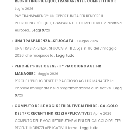
RECRUITING PIÙ EQUO, TRASPARENTE E COMPETITIVO
16
Luglio 2026
PAY TRANSPARENCY: UN’OPPORTUNITÀ PER RENDERE IL
RECRUITING PIÙ EQUO, TRASPARENTE E COMPETITIVO La direttiva
europea…
Leggi tutto
UNA TRASPARENZA…SFUOCATA
19 Giugno 2026
UNA TRASPARENZA… SFUOCATA Il D. Lgs. n. 96 del 7 maggio
2026, che recepisce la…
Leggi tutto
PERCHÉ I “PUBLIC BENEFIT” PIACCIONO AGLI HR
MANAGER
21 Maggio 2026
PERCHÉ I “PUBLIC BENEFIT” PIACCIONO AGLI HR MANAGER Le
imprese impegnate nella programmazione di iniziative…
Leggi
tutto
COMPUTO DELLE VOCI RETRIBUTIVE AI FINI DEL CALCOLO
DEL TFR: RECENTI INDIRIZZI APPLICATIVI
23 Aprile 2026
COMPUTO DELLE VOCI RETRIBUTIVE AI FINI DEL CALCOLO DEL TFR:
RECENTI INDIRIZZI APPLICATIVI Il tema…
Leggi tutto