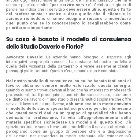
ancora oggi, riassumibile in un detto dell’italiano classico che mi è
sempre piaciuto molto: “
per servire servire
”. Sembra un gioco di
parole ma indica che
il servizio deve essere utile, questa è l’arte
del professionista: riuscire a dare quello che il cliente e le
aziende richiedono o hanno bisogno o riuscire a individuare
quel punto che se lo conoscessero lo sceglierebbero come
prioritario o importante
.
Su cosa è basato il modello di consulenza
dello Studio Daverio e Florio?
Avvocato Daverio:
Le aziende hanno bisogno di risposte agli
interrogativi sempre più crescenti. La costante del nostro modello è
quella della vicinanza della partnership e vivere assieme ai clienti i
passaggi più importanti. Questo c’era, rimane e non è cambiato.
Nel nostro modello di consulenza, su cui ho basato tanti anni di
lavoro, abbiamo sempre molto valorizzato questa sinergia
.
Quando ci siamo trovati davanti al bivio che ha interessato molte realtà
professionali, tra il proseguire in uno studio specializzato, autonomo
del diritto del lavoro o in uno studio di realtà multidisciplinare che offre
servizi di lavoro di natura diversa,
abbiamo scelto in modo convinto
il modello dello studio specialistico, proprio perché ritenevamo
che questi servizi dati da un gruppo di specialisti che hanno
dedicato la professione, la vita all’approfondimento della
materia specifica richiedesse un modello di questo tipo
. C’è
spazio per tutti e vanno bene tutti i modelli ma il servizio al cliente lo
percepiamo come un gruppo di persone che è a disposizione
dell’azienda per rispondere in modo adeguato alle esigenze più