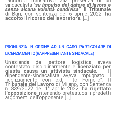
l’accordo transattivo alla presenza di un
sindacalista “
su impulso del datore di lavoro e
senza alcuna volontà condivisa”
.
Il Tribunale
di Bari, con sentenza del 6 aprile 2022,
ha
accolto il ricorso del lavoratore.
[…]
P
RONUNZIA IN ORDINE AD UN CASO PARTICOLARE DI
LICENZIAMENTO(RAPPRESENTANTE SINDACALE)
Un’azienda del settore logistica aveva
contestato disciplinarmente e
licenziato per
giusta causa un attivista sindacale
. Il
dipendente-sindacalista aveva impugnato il
licenziamento con c.d. “rito Fornero”. Il
Tribunale del Lavoro
di Milano, con Sentenza
n. 839/2022 del 1° aprile 2022,
ha rigettato
l’opposizione
, ritenendo pretestuosi i predetti
argomenti dell’opponente […]