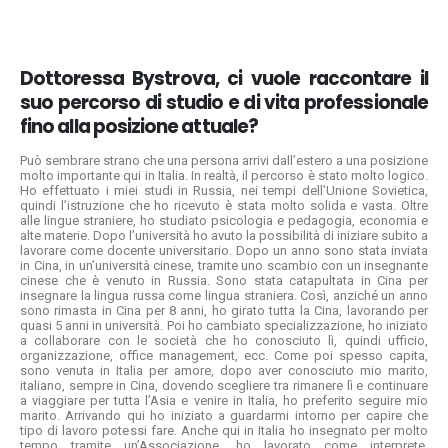
Dottoressa Bystrova, ci vuole raccontare il
suo percorso di studio e di vita professionale
fino alla posizione attuale?
Può sembrare strano che una persona arrivi dall’estero a una posizione
molto importante qui in Italia. In realtà, il percorso è stato molto logico.
Ho effettuato i miei studi in Russia, nei tempi dell’Unione Sovietica,
quindi l’istruzione che ho ricevuto è stata molto solida e vasta. Oltre
alle lingue straniere, ho studiato psicologia e pedagogia, economia e
alte materie. Dopo l’università ho avuto la possibilità di iniziare subito a
lavorare come docente universitario. Dopo un anno sono stata inviata
in Cina, in un’università cinese, tramite uno scambio con un insegnante
cinese che è venuto in Russia. Sono stata catapultata in Cina per
insegnare la lingua russa come lingua straniera. Così, anziché un anno
sono rimasta in Cina per 8 anni, ho girato tutta la Cina, lavorando per
quasi 5 anni in università. Poi ho cambiato specializzazione, ho iniziato
a collaborare con le società che ho conosciuto lì, quindi ufficio,
organizzazione, office management, ecc. Come poi spesso capita,
sono venuta in Italia per amore, dopo aver conosciuto mio marito,
italiano, sempre in Cina, dovendo scegliere tra rimanere lì e continuare
a viaggiare per tutta l’Asia e venire in Italia, ho preferito seguire mio
marito. Arrivando qui ho iniziato a guardarmi intorno per capire che
tipo di lavoro potessi fare. Anche qui in Italia ho insegnato per molto
tempo tramite un’Associazione, ho lavorato come interprete,