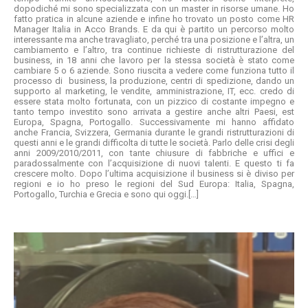
dopodiché mi sono specializzata con un master in risorse umane. Ho
fatto pratica in alcune aziende e infine ho trovato un posto come HR
Manager Italia in Acco Brands. E da qui è partito un percorso molto
interessante ma anche travagliato, perché tra una posizione e l’altra, un
cambiamento e l’altro, tra continue richieste di ristrutturazione del
business, in 18 anni che lavoro per la stessa società è stato come
cambiare 5 o 6 aziende. Sono riuscita a vedere come funziona tutto il
processo di business, la produzione, centri di spedizione, dando un
supporto al marketing, le vendite, amministrazione, IT, ecc. credo di
essere stata molto fortunata, con un pizzico di costante impegno e
tanto tempo investito sono arrivata a gestire anche altri Paesi, est
Europa, Spagna, Portogallo. Successivamente mi hanno affidato
anche Francia, Svizzera, Germania durante le grandi ristrutturazioni di
questi anni e le grandi difficolta di tutte le società. Parlo delle crisi degli
anni 2009/2010/2011, con tante chiusure di fabbriche e uffici e
paradossalmente con l’acquisizione di nuovi talenti. E questo ti fa
crescere molto. Dopo l’ultima acquisizione il business si è diviso per
regioni e io ho preso le regioni del Sud Europa: Italia, Spagna,
Portogallo, Turchia e Grecia e sono qui oggi.[…]