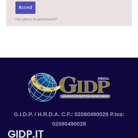
Accedi
Hai perso la password?
G.I.D.P. / H.R.D.A. C.F.: 02080490028 P.iva:
02080490028
GIDP.IT