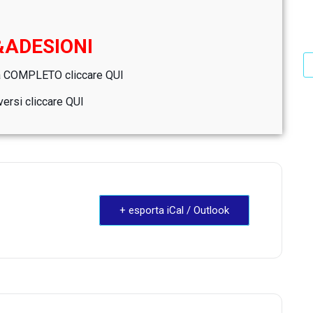
&ADESIONI
ma COMPLETO cliccare
QUI
versi cliccare
QUI
+ esporta iCal / Outlook