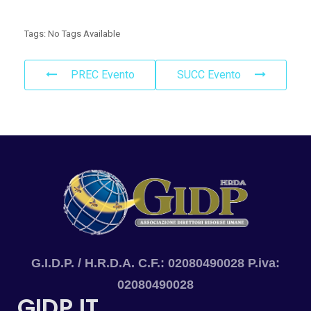
Tags:
No Tags Available
PREC Evento
SUCC Evento
G.I.D.P. / H.R.D.A. C.F.: 02080490028 P.iva:
02080490028
GIDP.IT