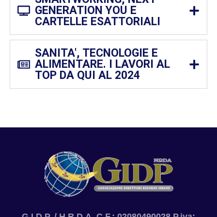
GENERATION YOU E
CARTELLE ESATTORIALI
SANITA', TECNOLOGIE E
ALIMENTARE. I LAVORI AL
TOP DA QUI AL 2024
G.I.D.P. / H.R.D.A. C.F.: 02080490028 P.iva: