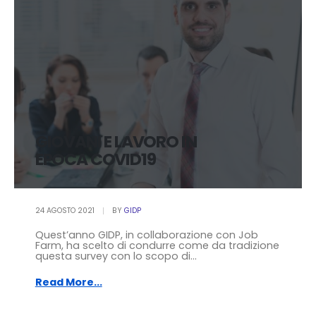
GIOVANI E LAVORO IN
EPOCA COVID19
24 AGOSTO 2021
BY
GIDP
Quest’anno GIDP, in collaborazione con Job
Farm, ha scelto di condurre come da tradizione
questa survey con lo scopo di...
Read More...