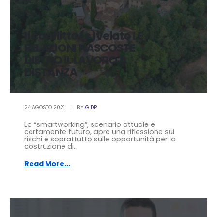
Il conflitto (s)velato LE
RELAZIONI NASCOSTE
DIETRO IL LAVORO A
DISTANZA
24 AGOSTO 2021
BY
GIDP
Lo “smartworking”, scenario attuale e
certamente futuro, apre una riflessione sui
rischi e soprattutto sulle opportunità per la
costruzione di...
Read More...