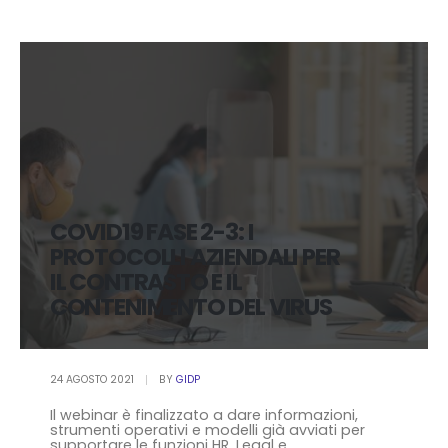
COVID19 FASE 2-3: I
PROTOCOLLI AZIENDALI PER
IL CONTRASTO E IL
CONTENIMENTO DEL VIRUS
24 AGOSTO 2021
BY
GIDP
Il webinar è finalizzato a dare informazioni,
strumenti operativi e modelli già avviati per
supportare le funzioni HR, Legal e...