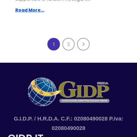
Read More...
1
2
G.I.D.P. / H.R.D.A. C.F.: 02080490028 P.iva:
02080490028