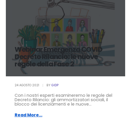
Webinar Emergenza COVID
Decreto Rilancio: le nuove
regole della Fase 2
24 AGOSTO 2021
BY
GIDP
Con i nostri esperti esamineremo le regole del
Decreto Rilancio: gli ammortizzatori sociali, il
blocco dei licenziamenti e le nuove...
Read More...