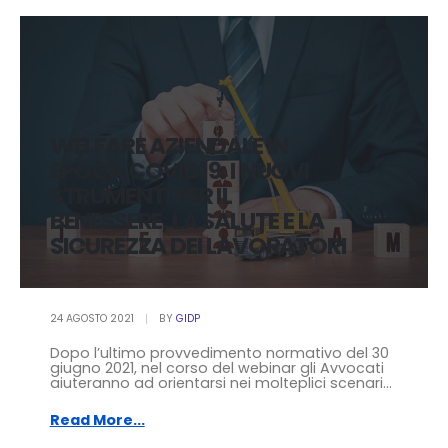
WELFARE AZIENDALE IN
EPOCA COVID19: I NUOVI
STRUMENTI PER IL
BENESSERE, LA SALUTE E LA
SICUREZZA DEI LAVORATORI
24 AGOSTO 2021
BY
GIDP
Dopo l’ultimo provvedimento normativo del 30
giugno 2021, nel corso del webinar gli Avvocati
aiuteranno ad orientarsi nei molteplici scenari...
Read More...