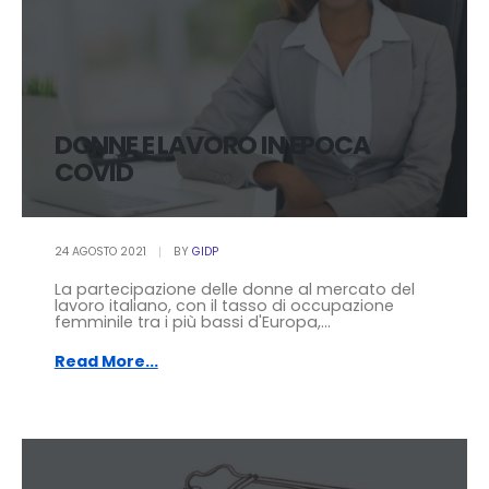
DONNE E LAVORO IN EPOCA
COVID
24 AGOSTO 2021
BY
GIDP
La partecipazione delle donne al mercato del
lavoro italiano, con il tasso di occupazione
femminile tra i più bassi d'Europa,...
Read More...