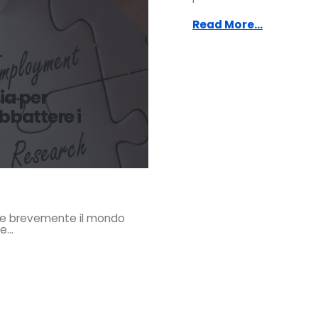
Read More...
ia per
abbattere i
urre brevemente il mondo
...