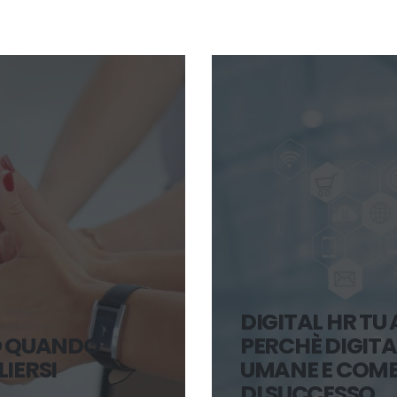
DIGITAL HR TU 
RO QUANDO
PERCHÈ DIGITA
IERSI
UMANE E COME
DI SUCCESSO