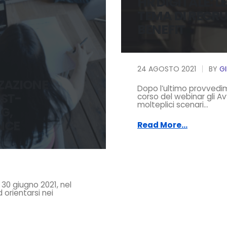
HR DIGITALE: L
TEMA DI RECRU
BENEFIT
24 AGOSTO 2021
BY
G
ZAZIONE
Dopo l’ultimo provvedi
OST-
corso del webinar gli Av
molteplici scenari...
G,
NCE
Read More...
30 giugno 2021, nel
 orientarsi nei