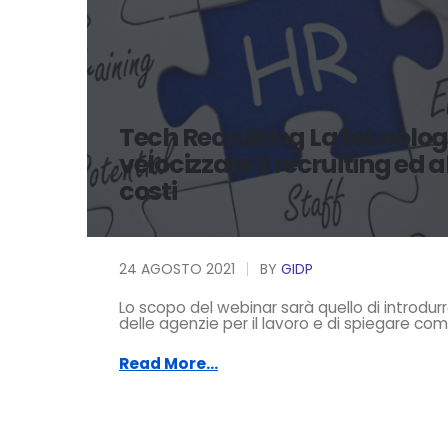
Tech Recruiting La tecnolog
velocizzare il recruiting ed 
costi
24 AGOSTO 2021
BY
GIDP
Lo scopo del webinar sarà quello di introd
delle agenzie per il lavoro e di spiegare come
Read More...