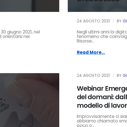
24 AGOSTO 2021
BY
G
30 giugno 2021, nel
Negli ultimi anni la dig
 orientarsi nei
fenomeno che coinvolge
Risorse...
Read More...
24 AGOSTO 2021
BY
G
Webinar Emerge
del domani: da
modello di lavo
Improvvisamente ci siam
abbiamo chiamato smar
poco o...