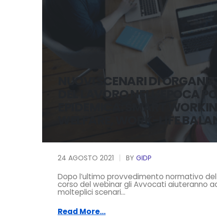
NUOVI SCENARI DI ORGANIZ
DEL LAVORO NELL’EPOCA P
EPIDEMICA: SMART WORKIN
WELFARE, WORK-LIFE BALA
24 AGOSTO 2021
BY
GIDP
Dopo l’ultimo provvedimento normativo del 
corso del webinar gli Avvocati aiuteranno ad
molteplici scenari...
Read More...