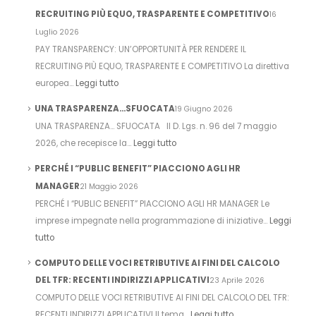
RECRUITING PIÙ EQUO, TRASPARENTE E COMPETITIVO
16
Luglio 2026
PAY TRANSPARENCY: UN’OPPORTUNITÀ PER RENDERE IL
RECRUITING PIÙ EQUO, TRASPARENTE E COMPETITIVO La direttiva
europea…
Leggi tutto
UNA TRASPARENZA…SFUOCATA
19 Giugno 2026
UNA TRASPARENZA… SFUOCATA Il D. Lgs. n. 96 del 7 maggio
2026, che recepisce la…
Leggi tutto
PERCHÉ I “PUBLIC BENEFIT” PIACCIONO AGLI HR
MANAGER
21 Maggio 2026
PERCHÉ I “PUBLIC BENEFIT” PIACCIONO AGLI HR MANAGER Le
imprese impegnate nella programmazione di iniziative…
Leggi
tutto
COMPUTO DELLE VOCI RETRIBUTIVE AI FINI DEL CALCOLO
DEL TFR: RECENTI INDIRIZZI APPLICATIVI
23 Aprile 2026
COMPUTO DELLE VOCI RETRIBUTIVE AI FINI DEL CALCOLO DEL TFR:
RECENTI INDIRIZZI APPLICATIVI Il tema…
Leggi tutto