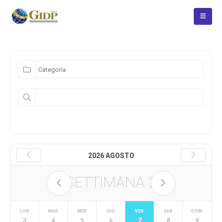
2026 AGOSTO
SETTIMANA
2
LUN
MAR
MER
GIO
VEN
SAB
DOM
3
4
5
6
7
8
9