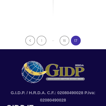
…
1
16
17
G.I.D.P. / H.R.D.A. C.F.: 02080490028 P.iva:
02080490028