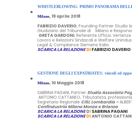
W
HISTLEBLOWING: PRIMO PANORAMA DELLE
, 19 aprile 2018
Milano
FABRIZIO DAVERIO
, Founding Partner Studio l
Giudiziario del Tribunale di Milano e Responsa
GRETA GARDONI
, Referente Ufficio Vertenze
Lavoro e Relazioni Sindacali e Welfare Unindus
Legal & Compliance Siemens Italia
SCARICA LA RELAZIONE
DI
FABRIZIO DAVERIO
GESTIONE DEGLI EXPATRIATES: vincoli ed oppor
, 10 Maggio 2018
Milano
SABRINA PAGANI, Partner
Studio Associato Pa
ANTONIO CATTANEO, Tributarista, professionist
Segretario Regionale
CISL Lombardia –
ALBER
Confindustria Milano Monza e Brianza
SCARICA LA RELAZIONE
D
I
SABRINA PAGANI
SCARICA LA RELAZIONE
DI
ANTONIO CATTAN