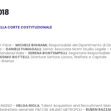
018
DELLA CORTE COSTITUZIONALE
ITALIA
–
MICHELE BIGNAMI
, Responsabile del Dipartimento di Dir
e
–
DANIELE FUMAGALLI
, Senior Associate Nctm Studio Legale –
Randstad Italia
–
SERENA BONTEMPELLI
, Segretaria Responsabile 
SSIMO BOTTELLI
, Direttore Settore Lavoro, Welfare e Capitale
 Brianza
t
INDEED
–
HELGA NIOLA
, Talent Acquisition and Recruitment Ma
 Segretario generale
FIM CISL MILANO METROPOLI
–
RUBEN RAZZA