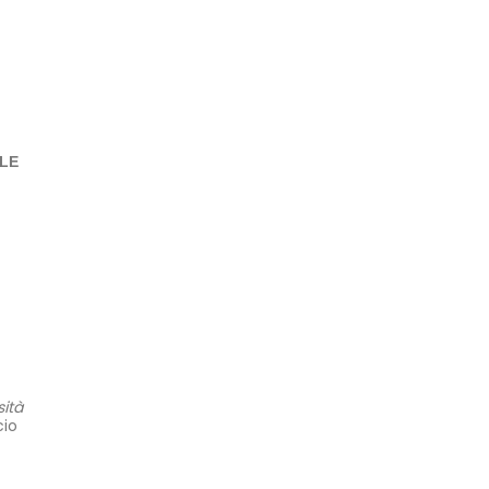
LE
sità
cio