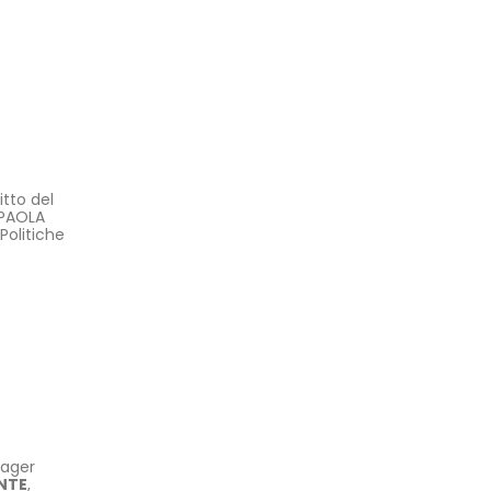
itto del
 PAOLA
Politiche
nager
NTE
,