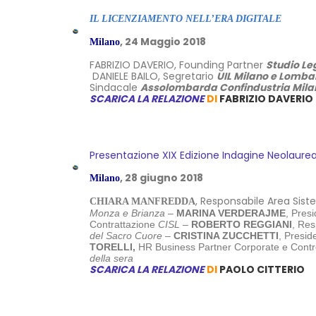
IL LICENZIAMENTO NELL’ERA DIGITALE
, 24 Maggio 2018
Milano
FABRIZIO DAVERIO, Founding Partner
Studio Le
DANIELE BAILO, Segretario
UIL Milano e Lomba
Sindacale
Assolombarda Confindustria Mila
SCARICA LA RELAZIONE
DI
FABRIZIO DAVERIO
Presentazione XIX Edizione Indagine Neolaur
, 28 giugno 2018
Milano
, Responsabile Area Si
CHIARA MANFREDDA
Monza e Brianza
–
MARINA VERDERAJME
, Pres
Contrattazione
CISL –
ROBERTO REGGIANI
, Res
del Sacro Cuore
–
CRISTINA ZUCCHETTI
, Presi
TORELLI,
HR Business Partner Corporate e Contr
della sera
SCARICA LA RELAZIONE
DI
PAOLO CITTERIO