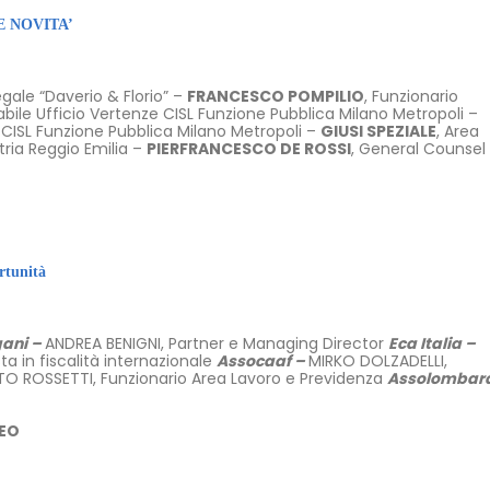
 NOVITA’
egale “Daverio & Florio” –
FRANCESCO POMPILIO
, Funzionario
bile Ufficio Vertenze CISL Funzione Pubblica Milano Metropoli –
 CISL Funzione Pubblica Milano Metropoli –
GIUSI SPEZIALE
, Area
tria Reggio Emilia –
PIERFRANCESCO DE ROSSI
, General Counsel
tunità
gani –
ANDREA BENIGNI, Partner e Managing Director
Eca Italia –
a in fiscalità internazionale
Assocaaf –
MIRKO DOLZADELLI,
TO ROSSETTI, Funzionario Area Lavoro e Previdenza
Assolombar
EO