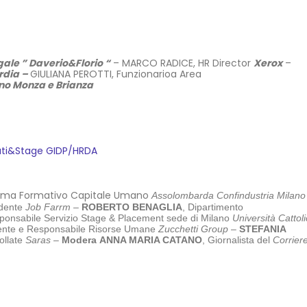
gale ” Daverio&Florio “
– MARCO RADICE, HR Director
Xerox
–
rdia –
GIULIANA PEROTTI, Funzionarioa Area
no Monza e Brianza
eati&Stage GIDP/HRDA
stema Formativo Capitale Umano
Assolombarda Confindustria Milano
idente
Job Farrm –
ROBERTO BENAGLIA
, Dipartimento
ponsabile Servizio Stage & Placement
sede di Milano
Università Cattol
dente e Responsabile Risorse Umane
Zucchetti Group
–
STEFANIA
ollate
Saras
–
Modera ANNA MARIA CATANO
, Giornalista del
Corrier