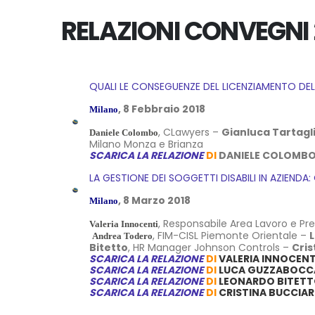
RELAZIONI CONVEGNI 
QUALI LE CONSEGUENZE DEL LICENZIAMENTO DE
, 8 Febbraio 2018
Milano
, CLawyers –
Gianluca Tartagl
Daniele Colombo
Milano Monza e Brianza
SCARICA LA RELAZIONE
DI
DANIELE COLOMB
LA GESTIONE DEI SOGGETTI DISABILI IN AZIEN
, 8 Marzo 2018
Milano
, Responsabile Area Lavoro e P
Valeria Innocenti
, FIM-CISL Piemonte Orientale –
Andrea Todero
Bitetto
, HR Manager Johnson Controls –
Cris
SCARICA LA RELAZIONE
DI
VALERIA INNOCENT
SCARICA LA RELAZIONE
DI
LUCA GUZZABOCC
SCARICA LA RELAZIONE
DI
LEONARDO BITET
SCARICA LA RELAZIONE
DI
CRISTINA BUCCIAR