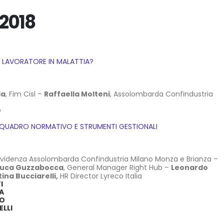
2018
L LAVORATORE IN MALATTIA?
ia
, Fim Cisl –
Raffaella Molteni
, Assolombarda Confindustria
O
DA: QUADRO NORMATIVO E STRUMENTI GESTIONALI
revidenza Assolombarda Confindustria Milano Monza e Brianza –
Luca Guzzabocca
, General Manager Right Hub –
Leonardo
tina Bucciarelli,
HR Director Lyreco Italia
I
A
TO
ELLI