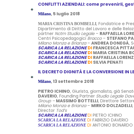
CONFLITTI AZIENDALI: come prevenirli, gestir
, 5 luglio 2018
Milano
, Fondatrice e Pr
MARIA CRISTINA BOMBELLI
Dipartimento di Diritto del Lavoro
e delle Relaz
partner
Nctm Studio Legale
–
RAFFAELLA LOR
Centri Psicopedagogici
Bracco
–
STEFANO PA
Milano Monza e Brianza
–
ANDREA DONEGÀ
, 
SCARICA LA RELAZIONE
DI
FRANCESCA PITTAU
SCARICA LA RELAZIONE
DI
MARIA CRISTINA B
SCARICA LA RELAZIONE
DI
RAFFAELLA LOREN
SCARICA LA RELAZIONE
DI
SILVIA PENATI
IL DECRETO DIGNITÀ E LA CONVERSIONE IN 
, 13 settembre 2018
Milano
PIETRO ICHINO
, Giurista, giornalista, già Sena
DAVERIO
, Founding Partner
Studio Legale Dave
Group –
MASSIMO BOTTELLI
, Direttore Sett
Milano Monza e Brianza
–
MIRKO DOLZADELLI
Director
Tod’s
SCARICA LA RELAZIONE
DI
PIETRO ICHINO
DI
FABRIZIO DAVERIO
SCARICA LA RELAZIONE
DI
ANTONIO BONARDO
SCARICA LA RELAZIONE