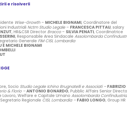
li e risolverli
esidente
Wise-Growth
–
MICHELE BIGNAMI
, Coordinatore del
ioni Industriali
Nctm Studio Legale
–
FRANCESCA PITTAU
, salary
ENZUT
, HR&CSR Director
Bracco
–
SILVIA PENATI
, Coordinatrice
SSERINI
, Responsabile Area Sindacale
Assolombarda Confindustr
Segretario Generale
FIM CISL Lombardia
 E MICHELE BIGNAMI
OMBELLI
ZUT
LEGGE
tore, Socio
Studio Legale Ichino Brugnatelli e Associati –
FABRIZIO
rio & Florio –
ANTONIO BONARDO
, Pubblic Affairs Senior Direct
ore Lavoro, Welfare e Capitale Umano
Assolombarda Confindustria
, Segretario Regionale
CISL Lombardia –
FABIO LONGO
, Group HR