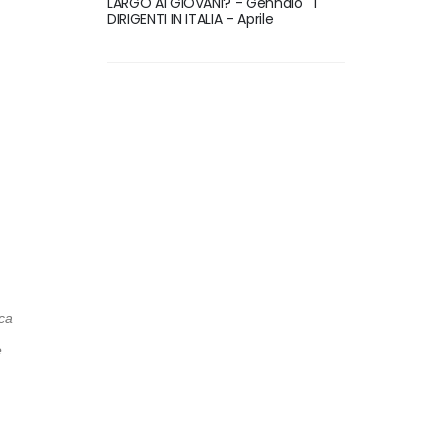
LARGO AI GIOVANI? - Gennaio
I
DIRIGENTI IN ITALIA - Aprile
ica
e