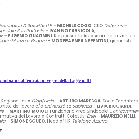
?
Herrington & Sutcliffe LLP –
MICHELE COGO
, CEO
Defensis –
pedale San Raffaele –
IVAN NOTARNICOLA
,
li –
EUGENIO GUAGNINI
, Responsabile Area Amministrazione e
ilano Monza e Brianza
–
MODERA ENEA NEPENTINI
, giornalista
ato dall’entrata in vigore della Legge n. 81
o Regione Lazio
Gidp/Hrda
–
ARTURO MARESCA
, Socio Fondatore
Diritto del lavoro c/o
Università La Sapienza
–
LIVIA RICCIARDI
,
le
–
MARTINO MOIOLI
, Funzionario Area Sindacale
Confcommerc
rmativa del Lavoro e Contratti Collettivi
Enel
–
MAURIZIO NELLI
,
alia –
SIMONE SGUEO
, Head of HR
Telefono Azzurro
E