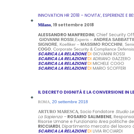
INNOVATION HR 2018 – NOVITA’, ESPERIENZE E
, 19 settembre 2018
Milano
ALESSANDRO MANFREDINI
, Chief Security O
GIOVANNI ROSSI
,Experis
–
ANDREA SABBATTI
SIGNORE
, Koelliker
–
MASSIMO ROCCHINI
, Sen
COGO
, Corporate Security & Compliance Defensi
SCARICA LA RELAZIONE
DI
GIOVANNI ROSSI
SCARICA LA RELAZIONE
DI
ADRIANO GAZZERO
SCARICA LA RELAZIONE
DI
MICHELE COGO
SCARICA LA RELAZIONE
DI
MARIO SCOFFERI
IL DECRETO DIGNITÀ E LA CONVERSIONE IN 
, 20 settembre 2018
ROMA
, Socio Fondatore
Studio L
ARTURO MARESCA
La Sapienza –
ROSARIO SALIMBENE
, Responsa
Risorse Umane e Funzionario Area politiche de
RICCIARDI
, Dipartimento mercato del lavoro
SCARICA LA RELAZIONE
DI
LIVIA RICCIARDI